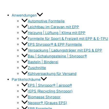
Anwendungen
Automotive Formteile
Leichtbau im Caravan mit EPP
Heizung | Lüftung | Klima mit EPP
Formteile für Sport & Freizeit mit EPP & E-TPU
EPS Styropor® & EPP Formteile
Verpackung | Ladungsträger mit EPS & EPP
Bau | Schalungssteine | Styropor®
Basteln | Binderei
Zuschnitte
Kühlverpackung für Versand
Partikelschäume
EPS | Styropor® | airpop®
rEPS (Recycling Styropor)
Biomasse Styropor
Neopor® (Graues EPS)
EPP Formteile